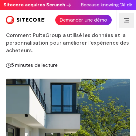
Sitecore acquires Scrunch
Because knowing "AI discove
La transformation de l’expérience client basée sur les
Demander une démo
données de Pulte avec Sitecore
Comment PulteGroup a utilisé les données et la
personnalisation pour améliorer l’expérience des
acheteurs.
5
minutes de lecture