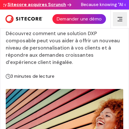
y.
Sitecore acquires Scrunch
Because knowing "AI disco
Les avantages d’une composable expérience numérique
Demander une démo
plate-forme (DXP)
Découvrez comment une solution DXP
composable peut vous aider à offrir un nouveau
niveau de personnalisation à vos clients et à
répondre aux demandes croissantes
d’expérience client inégalée.
3
minutes de lecture