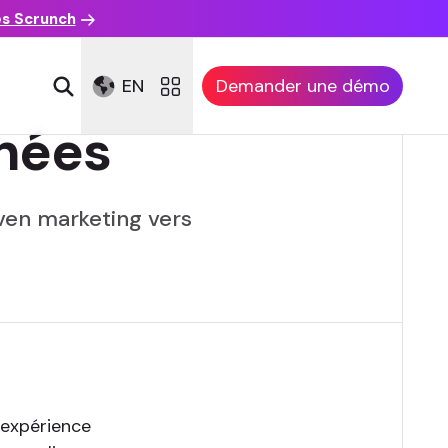
es Scrunch
EN
Demander une démo
nées
ven marketing vers
 expérience