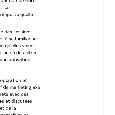
d pour comprendre
t les
n’importe quelle
e des sessions
es à se familiariser
e qu’elles voient.
âce à des filtres
 une activation
oopération et
if de marketing axé
mets avec des
es et discutées
et de la
ccessibles et