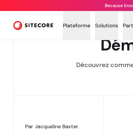
Because knowi
Plateforme
Solutions
Par
Dém
Découvrez commen
Par Jacqueline Baxter
.