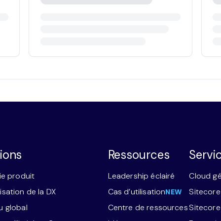
ions
Ressources
Servi
ie produit
Leadership éclairé
Cloud g
sation de la DX
Cas d’utilisation
Sitecore
NEW
 global
Centre de ressources
Sitecor