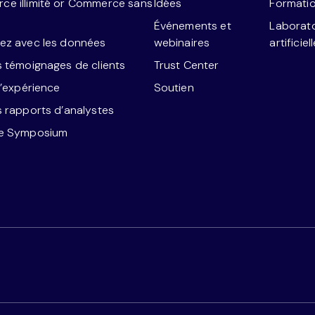
e illimité or Commerce sans
Idées
Formatio
Événements et
Laborato
ez avec les données
webinaires
artificiel
s témoignages de clients
Trust Center
l’expérience
Soutien
s rapports d’analystes
re Symposium