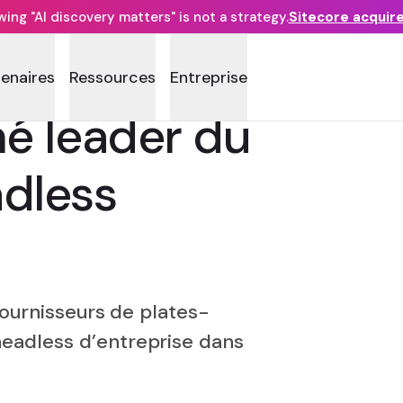
ng "AI discovery matters" is not a strategy.
Sitecore acquir
tenaires
Ressources
Entreprise
é leader du
dless
ournisseurs de plates-
adless d’entreprise dans