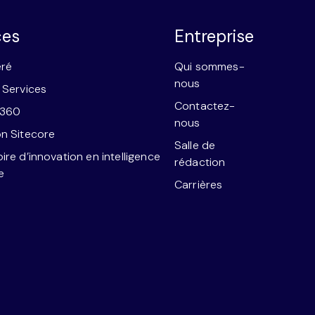
ces
Entreprise
éré
Qui sommes-
nous
 Services
Contactez-
e360
nous
n Sitecore
Salle de
ire d’innovation en intelligence
rédaction
le
Carrières