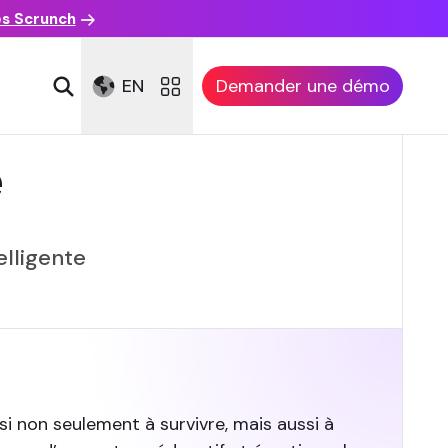
es Scrunch
EN
Demander une démo
e
elligente
si non seulement à survivre, mais aussi à