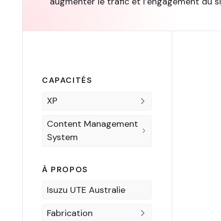
augmenter le trafic et l’engagement du si
CAPACITÉS
XP
Content Management
System
À PROPOS
Isuzu UTE Australie
Fabrication