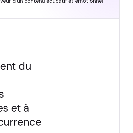
faveur d’un contenu éducatif et émotionnel
ent du
s
es et à
ncurrence