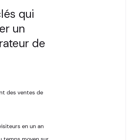
clés qui
ver un
rateur de
ent des ventes de
visiteurs en un an
du temps moyen sur