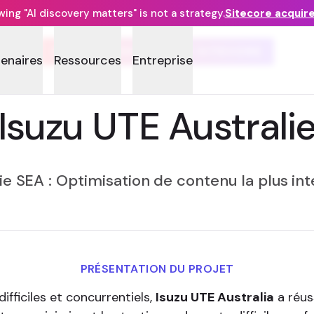
ng "AI discovery matters" is not a strategy.
Sitecore acquir
PRIX DE L’EXPÉRIENCE SITECORE
tenaires
Ressources
Entreprise
Isuzu UTE Australi
e SEA : Optimisation de contenu la plus int
PRÉSENTATION DU PROJET
fficiles et concurrentiels,
Isuzu UTE Australia
a réus