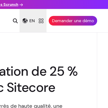
es Scrunch
EN
Demander une démo
ation de 25 %
c Sitecore
ès de haute qualité, une