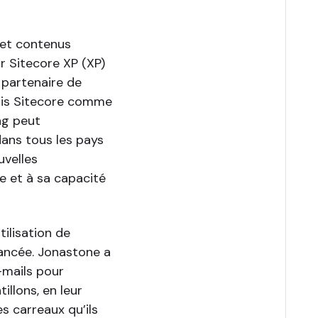
 et contenus
r Sitecore XP (XP)
 partenaire de
mais Sitecore comme
ng peut
ans tous les pays
uvelles
re et à sa capacité
ilisation de
vancée. Jonastone a
-mails pour
llons, en leur
es carreaux qu’ils