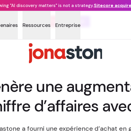
ng "AI discovery matters" is not a strategy.
Sitecore acquir
ÉTUDE DE CAS
tenaires
Ressources
Entreprise
nère une augment
iffre d’affaires ave
tone a fourni une expérience d’achat en gr