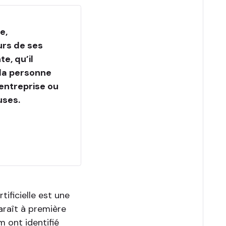
e,
eurs de ses
e, qu’il
 la personne
’entreprise ou
uses.
tificielle est une
paraît à première
 ont identifié