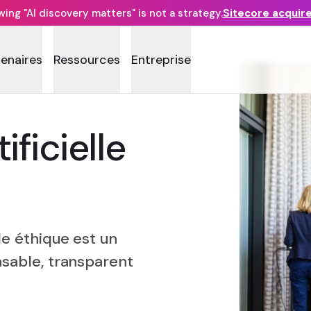
ng "AI discovery matters" is not a strategy.
Sitecore acquir
tenaires
Ressources
Entreprise
ificielle
le éthique est un
nsable, transparent