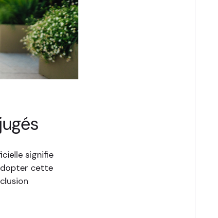
jugés
cielle signifie
Adopter cette
xclusion