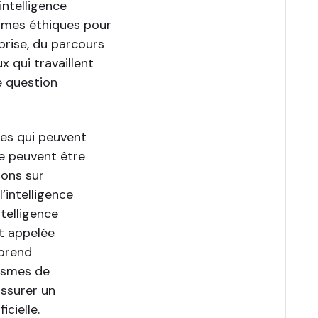
’intelligence
ormes éthiques pour
eprise, du parcours
x qui travaillent
e question
ues qui peuvent
lle peuvent être
ons sur
l’intelligence
ntelligence
nt appelée
mprend
nismes de
assurer un
icielle.