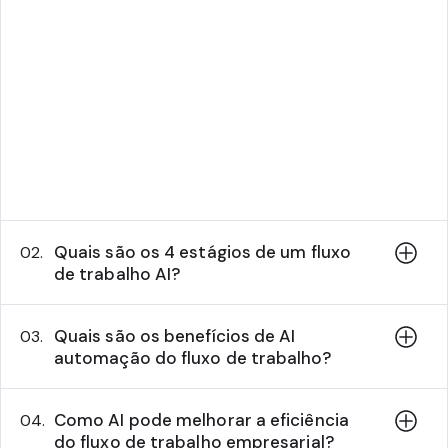
liberando seu tempo para o pensamento
estratégico. Ao implementar fluxos de
trabalho de inteligência artificial em suas
estratégias de marketing, você pode
aumentar a eficiência, melhorar a precisão,
aumentar a satisfação do cliente e criar
experiências mais amigáveis e personalizadas
para seus clientes.
Quais são os 4 estágios de um fluxo
02.
de trabalho AI?
Quais são os benefícios de AI
03.
automação do fluxo de trabalho?
Como AI pode melhorar a eficiência
04.
do fluxo de trabalho empresarial?