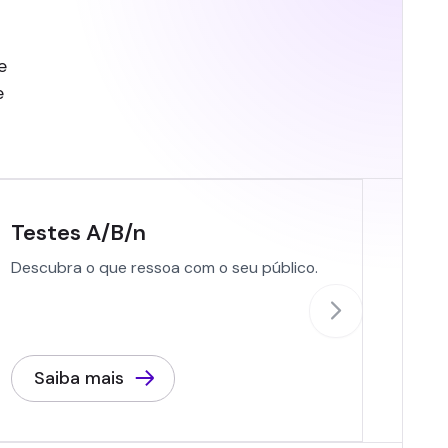
e
e
Testes A/B/n
Flux
para
Descubra o que ressoa com o seu público.
AI fer
constr
Saiba mais
Sa