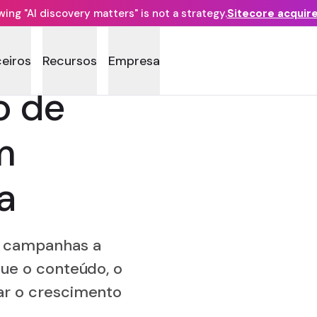
ng "AI discovery matters" is not a strategy.
Sitecore acquir
ceiros
Recursos
Empresa
o de
m
a
u campanhas a
que o conteúdo, o
ar o crescimento