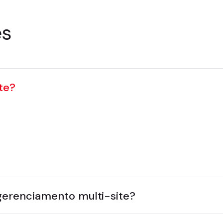
es
te?
fica gerenciar vários sites que estão dentro de uma 
As equipes podem reutilizar facilmente elementos prin
 permissões, infraestrutura, fluxos de trabalho e ati
es no ambiente.
gerenciamento multi-site?