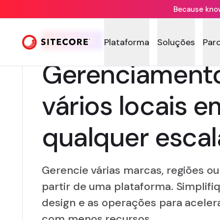
Because knowi
XM CLOUD
Plataforma
Soluções
Par
Gerenciament
vários locais e
qualquer escal
Gerencie várias marcas, regiões o
partir de uma plataforma. Simplifi
design e as operações para aceler
com menos recursos.