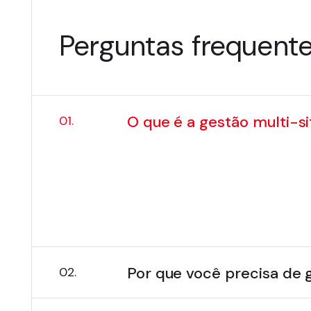
Perguntas frequent
O que é a gestão multi-si
01.
Gerenciamento multi-site signi
sob uma única estrutura de TI. 
incluindo componentes, modelos,
digitais de todos os outros sit
Por que você precisa de 
02.