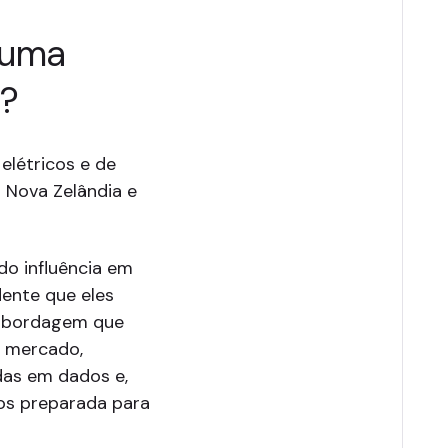
 uma
?
elétricos e de
a Nova Zelândia e
o influência em
dente que eles
 abordagem que
o mercado,
das em dados e,
ios preparada para