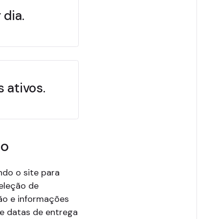
 dia.
 ativos.
do
ndo o site para
eleção de
ão e informações
e datas de entrega