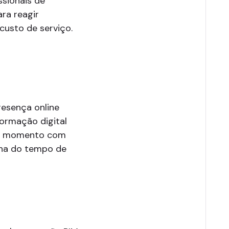
ssionais de
ara reagir
custo de serviço.
P
resença online
ormação digital
é o momento com
nha do tempo de