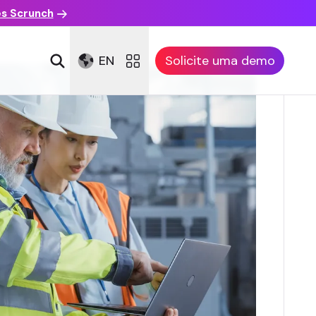
es Scrunch
EN
Solicite uma demo