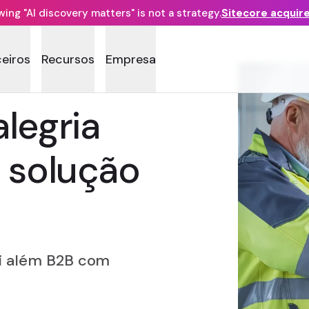
ng "AI discovery matters" is not a strategy.
Sitecore acquir
ceiros
Recursos
Empresa
legria
 solução
ai além B2B com