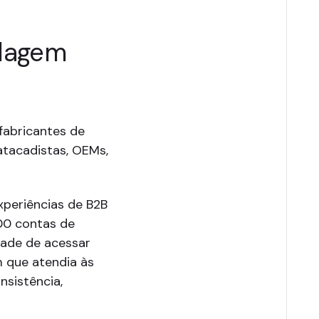
rdagem
fabricantes de
 atacadistas, OEMs,
xperiências de B2B
000 contas de
dade de acessar
 que atendia às
sistência,