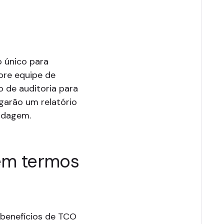
o único para
ore equipe de
o de auditoria para
garão um relatório
rdagem.
em termos
benefícios de TCO