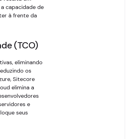
e a capacidade de
er à frente da
ade (TCO)
ivas, eliminando
reduzindo os
ure, Sitecore
oud elimina a
esenvolvedores
servidores e
aloque seus