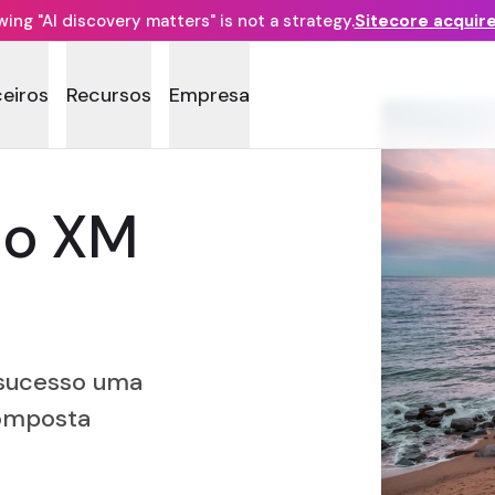
ng "AI discovery matters" is not a strategy.
Sitecore acquir
ceiros
Recursos
Empresa
 o XM
sucesso uma
composta