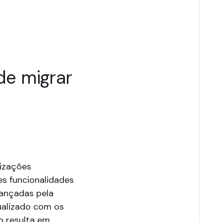
de migrar
lizações
es funcionalidades
lançadas pela
ualizado com os
o resulta em