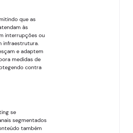
rmitindo que as
 atendam às
m interrupções ou
 infraestrutura.
cresçam e adaptem
rpora medidas de
rotegendo contra
ting se
anais segmentados
 conteúdo também