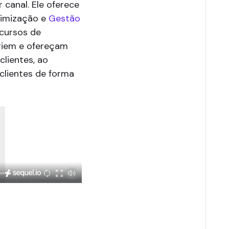
canal. Ele oferece
timização e
Gestão
ecursos de
riem e ofereçam
lientes, ao
lientes de forma