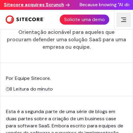
Sitecore acquires Scrunch
Because knowing "AI discove
Guia prático para criar um business case de
Solicite uma demo
investimento em software SaaS — Parte 2
Orientação acionável para aqueles que
procuram defender uma solução SaaS para uma
empresa ou equipe.
Por Equipe Sitecore
.
8
Leitura do minuto
Esta é a segunda parte de uma série de blogs em
duas partes sobre a criação de um business case
para software SaaS. Embora escrito para equipes de
vendas de software e parceiros de implementação,