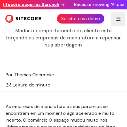
itecore acquires Scrunch
Because knowing "AI discover
Manufatura: por que o comércio eletrônico e o D2C
Solicite uma demo
são fundamentais para o crescimento sustentável
Mudar o comportamento do cliente está
forçando as empresas de manufatura a repensar
sua abordagem
Por Thomas Obermeier
.
3
Leitura do minuto
As empresas de manufatura e seus parceiros se
encontram em um momento ágil, acelerado e muito
incerto. O comércio O espaço mudou muito nos
últimos meses e cresceu exponencialmente na área