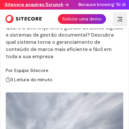
Sitecore acquires Scrunch
Because knowing "AI discov
Gestão de ativos digitais vs. gestão documental
Solicite uma demo
Qual é a diferença entre gestão de ativos digitais
e sistemas de gestão documental? Descubra
qual sistema torna o gerenciamento de
conteúdo de marca mais eficiente e fácil em
toda a sua empresa
Por Equipe Sitecore
3
Leitura do minuto