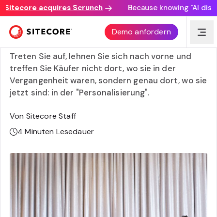
itecore acquires Scrunch
Because knowing "AI discover
So nutzen Sie Sitecore CDP für Ihre Business-to-Business
Demo anfordern
Strategie
Treten Sie auf, lehnen Sie sich nach vorne und
treffen Sie Käufer nicht dort, wo sie in der
Vergangenheit waren, sondern genau dort, wo sie
jetzt sind: in der "Personalisierung".
Von Sitecore Staff
4
Minuten Lesedauer