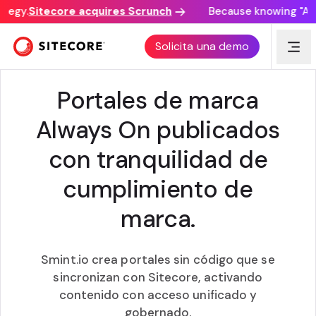
tegy.
Sitecore acquires Scrunch
Because knowing "AI d
SMINT.IO + SITECORE
Solicita una demo
Portales de marca
Always On publicados
con tranquilidad de
cumplimiento de
marca.
Smint.io crea portales sin código que se
sincronizan con Sitecore, activando
contenido con acceso unificado y
gobernado.