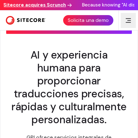
itecore acquires Scrunch
Because knowing "AI discove
CONECTORES DE SERVICIOS DE TRADUCCIÓN
Solicita una demo
DE GLOBALIZATION PARTNERS
INTERNATIONAL
AI y experiencia
humana para
proporcionar
traducciones precisas,
rápidas y culturalmente
personalizadas.
GPI ofrece servicios integrales de