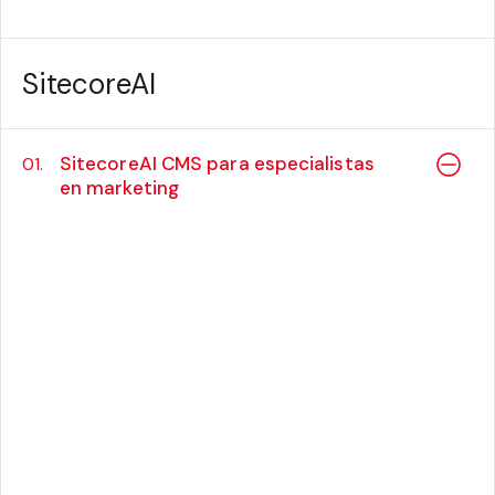
SitecoreAI
SitecoreAI CMS para especialistas
01.
en marketing
Precio:
$550 USD
Resumen
El
SitecoreAI CMS para especialistas en
marketing
El curso se centra en la creación,
edición y gestión de páginas web y
contenido pulidos y personalizados
utilizando las últimas funciones de edición de
páginas de SitecoreAI CMS de Sitecore.