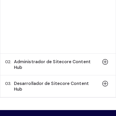
comandos
Requisitos previos
No se requieren requisitos previos, excepto
la alfabetización digital general.
Fechas de las sesiones
Administrador de Sitecore Content
02.
Hub
Desarrollador de Sitecore Content
03.
Hub