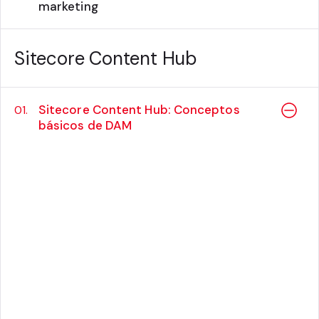
marketing
Sitecore Content Hub
Sitecore Content Hub: Conceptos
01.
básicos de DAM
Precio:
$550 USD
Resumen
El
Sitecore Content Hub: Conceptos básicos
de DAM
está diseñado para presentar a los
asistentes la arquitectura, los módulos
principales y las características de Content
Hub relacionados con el sistema de gestión
de activos de datos (DAM).