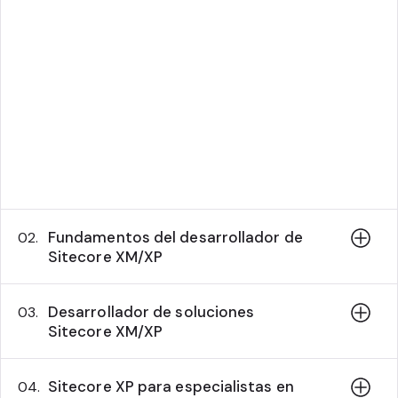
contenido
Gestión de medios
Publicación y flujo de trabajo
Marketing de experiencia digital -
Personalización
Fechas de las sesiones
Fundamentos del desarrollador de
02.
Sitecore XM/XP
Desarrollador de soluciones
03.
Sitecore XM/XP
Sitecore XP para especialistas en
04.