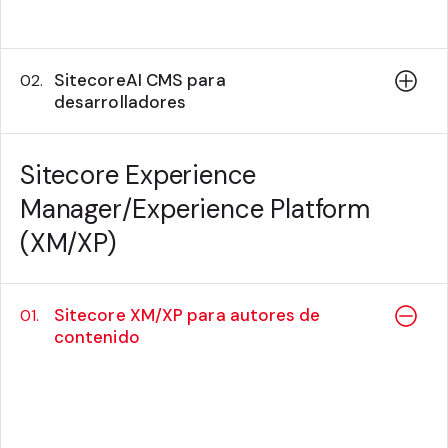
Fechas de las sesiones
SitecoreAI CMS para
02.
desarrolladores
Sitecore Experience
Manager/Experience Platform
(XM/XP)
Sitecore XM/XP para autores de
01.
contenido
Precio:
$550 USD
Resumen