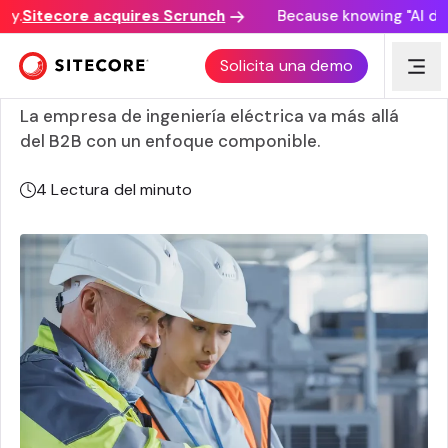
.
Sitecore acquires Scrunch
Because knowing "AI disco
NHP despierta la alegría del cliente con una solución
Solicita una demo
componible
La empresa de ingeniería eléctrica va más allá
del B2B con un enfoque componible.
4
Lectura del minuto