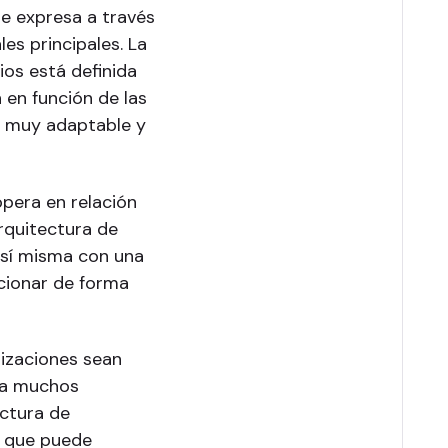
se expresa a través
es principales. La
ios está definida
 en función de las
n muy adaptable y
opera en relación
arquitectura de
n sí misma con una
ncionar de forma
lizaciones sean
 a muchos
ectura de
a que puede