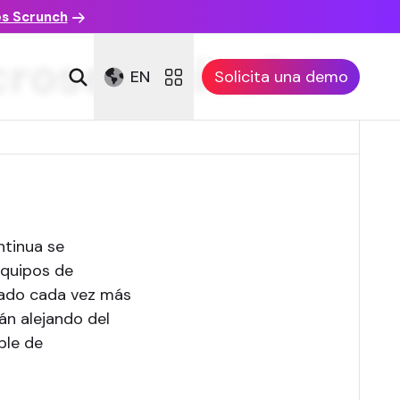
es Scrunch
croservicios?
EN
Solicita una demo
ntinua se
equipos de
nado cada vez más
n alejando del
ble de