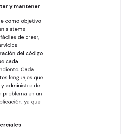
ntar y mantener
ene como objetivo
un sistema.
áciles de crear,
rvicios
ración del código
que cada
ndiente. Cada
ntes lenguajes que
 y administre de
un problema en un
plicación, ya que
erciales