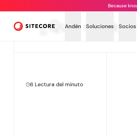
Because knowi
¿Qué es la a
Andén
Soluciones
Socios
6
Lectura del minuto