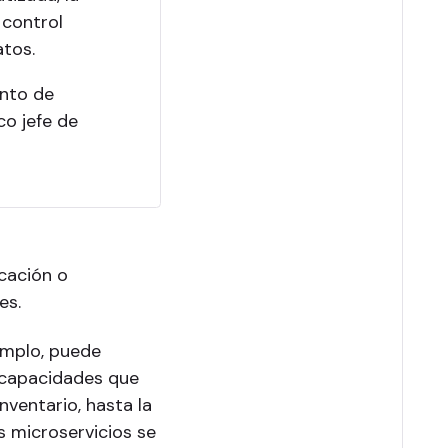
 control
atos.
ento de
co jefe de
icación o
les.
emplo, puede
 capacidades que
nventario, hasta la
s microservicios se