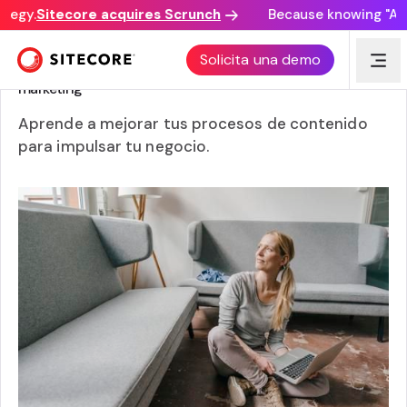
tegy.
Sitecore acquires Scrunch
Because knowing "AI d
La mala ejecución del contenido está hundiendo la gran
Solicita una demo
CX y las visiones de marca de los especialistas en
marketing
Aprende a mejorar tus procesos de contenido
para impulsar tu negocio.