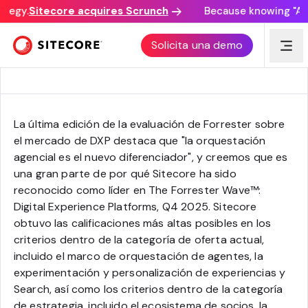
tegy.
Sitecore acquires Scrunch
Because knowing "AI d
Sitecore nombrado líder en The Forrester Wave™: Digital
Solicita una demo
Experience Platforms, Q4 2025
La última edición de la evaluación de Forrester sobre
el mercado de DXP destaca que "la orquestación
agencial es el nuevo diferenciador", y creemos que es
una gran parte de por qué Sitecore ha sido
reconocido como líder en The Forrester Wave™:
Digital Experience Platforms, Q4 2025. Sitecore
obtuvo las calificaciones más altas posibles en los
criterios dentro de la categoría de oferta actual,
incluido el marco de orquestación de agentes, la
experimentación y personalización de experiencias y
Search, así como los criterios dentro de la categoría
de estrategia, incluido el ecosistema de socios, la