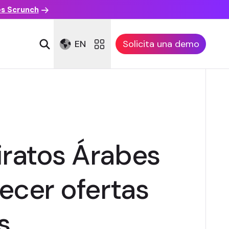
es Scrunch
EN
Solicita una demo
iratos Árabes
recer ofertas
s