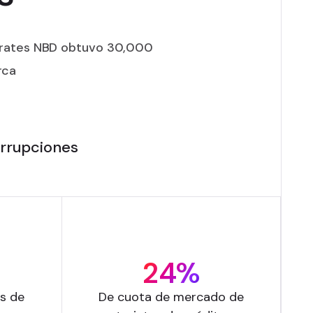
mirates NBD obtuvo 30,000
rca
errupciones
24%
os de
De cuota de mercado de