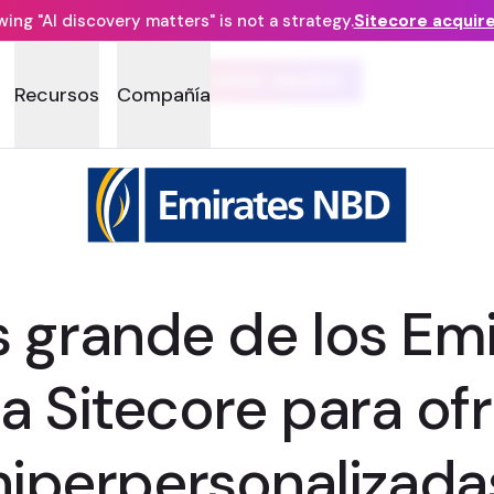
ng "AI discovery matters" is not a strategy.
Sitecore acquir
CUSTOMER AWARD
Recursos
Compañía
 grande de los Em
za Sitecore para of
hiperpersonalizada