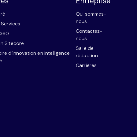
ces
Entreprise
éré
Qui sommes-
nous
 Services
Contactez-
e360
nous
n Sitecore
Salle de
ire d’innovation en intelligence
rédaction
le
Carrières