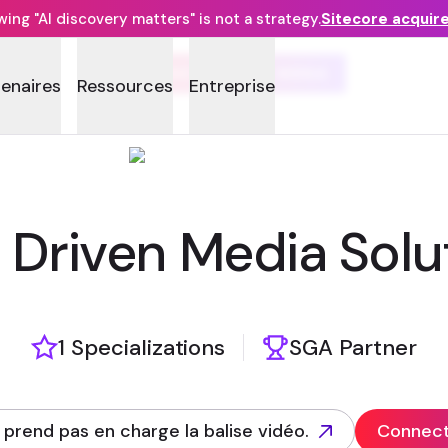
ng "AI discovery matters" is not a strategy.
Sitecore acquir
REPRISE DIGITAL MENA
tenaires
Ressources
Entreprise
 Driven Media Solu
1 Specializations
SGA Partner
 prend pas en charge la balise vidéo.
Connect 