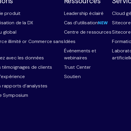
ions
Ressources
Servi
ie produit
Leadership éclairé
Cloud g
sation de la DX
Cas d’utilisation
Sitecore
NEW
 global
Centre de ressources
Sitecor
e illimité or Commerce sans
Idées
Formatio
Événements et
Laborato
ez avec les données
webinaires
artificiel
s témoignages de clients
Trust Center
l’expérience
Soutien
s rapports d’analystes
re Symposium