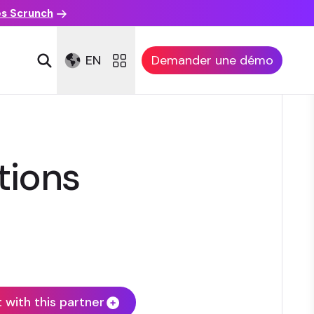
es Scrunch
EN
Demander une démo
tions
with this partner