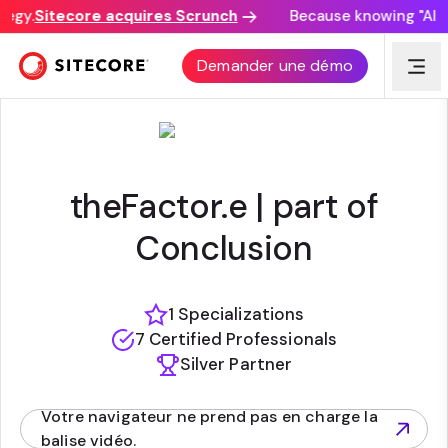
egy.
Sitecore acquires Scrunch
Because knowing "AI di
THEFACTOR.E B.V.
Demander une démo
theFactor.e | part of
Conclusion
1 Specializations
7 Certified Professionals
Silver Partner
Votre navigateur ne prend pas en charge la
(opens in new tab)
balise vidéo.