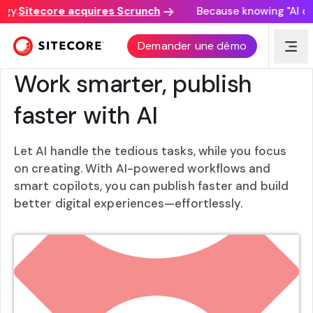
y.
Sitecore acquires Scrunch
Because knowing "AI disc
Demander une démo
XM CLOUD
Work smarter, publish
faster with AI
Let AI handle the tedious tasks, while you focus
on creating. With AI-powered workflows and
smart copilots, you can publish faster and build
better digital experiences—effortlessly.