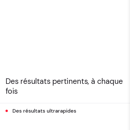
Des résultats pertinents, à chaque
fois
Des résultats ultrarapides
Identifiez instantanément du contenu et des produits
hyper pertinents grâce à une recherche optimisée par