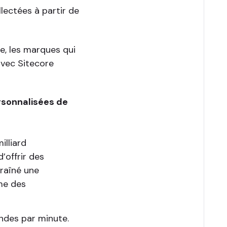
lectées à partir de
se, les marques qui
avec Sitecore
rsonnalisées de
illiard
’offrir des
traîné une
ume des
ndes par minute.