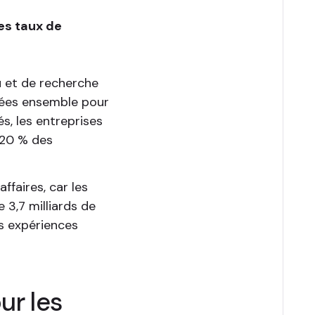
es taux de
u et de recherche
isées ensemble pour
s, les entreprises
 20 % des
ffaires, car les
 3,7 milliards de
es expériences
ur les