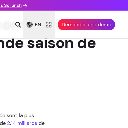
es Scrunch
 commerce
EN
Demander une démo
nde saison de
née sont la plus
 de
2,14 milliards
de