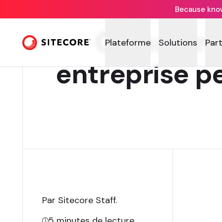
Because knowi
Comment 
Plateforme
Solutions
Par
entreprise p
Par Sitecore Staff
.
5
minutes de lecture