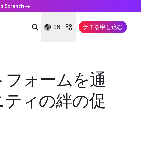
es Scrunch
EN
デモを申し込む
トフォームを通
ニティの絆の促