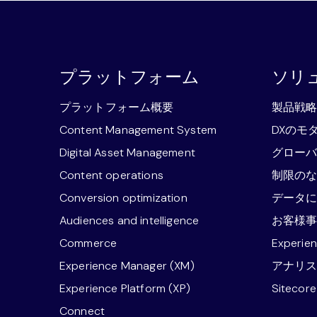
プラットフォーム
ソリ
プラットフォーム概要
製品戦
Content Management System
DXのモ
Digital Asset Management
グロー
Content operations
制限の
Conversion optimization
データ
Audiences and intelligence
お客様
Commerce
Experie
Experience Manager (XM)
アナリ
Experience Platform (XP)
Sitecor
Connect