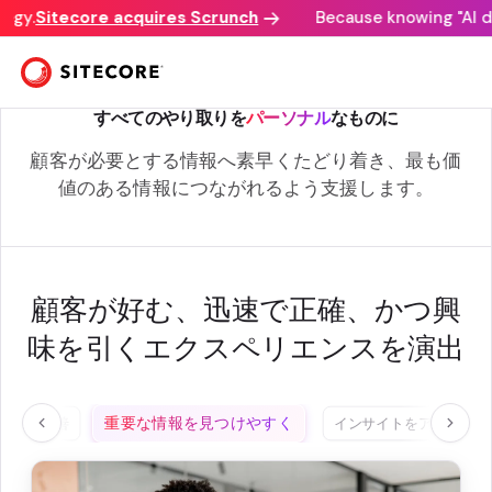
y.
Sitecore acquires Scrunch
Because knowing "AI disc
CONVERSION OPTIMIZATION
すべてのやり取りを
パーソナル
なものに
顧客が必要とする情報へ素早くたどり着き、最も価
値のある情報につながれるよう支援します。
顧客が好む、迅速で正確、かつ興
味を引くエクスペリエンスを演出
重要な情報を見つけやすく
スト、改善
インサイトをアクション