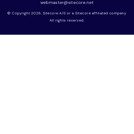
webmaster@sitecore.net
© Copyright 2026, Sitecore A/S or a Sitecore affiliated company.
All rights reserved.