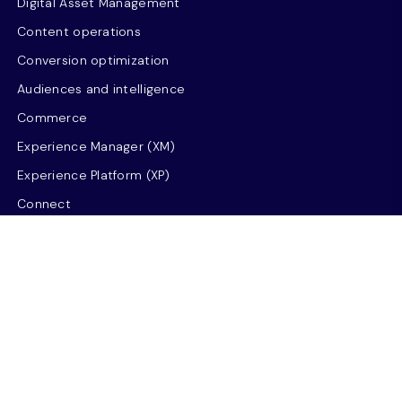
Digital Asset Management
Content operations
Conversion optimization
Audiences and intelligence
Commerce
Experience Manager (XM)
Experience Platform (XP)
Connect
Send
ソリューション
製品戦略
DXのモダナイゼーション
グローバルコンテンツの管理