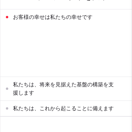
お客様の幸せは私たちの幸せです
お客様またはお客様のソリューションパートナーと協力
して、お客様に満足していただくことを目指していま
す。ベストプラクティスと知識にアクセスして、長期的
な成功を確保します。情熱的なグローバルSMEと協力
し、エクスペリエンスと深い製品知識を長期にわたって
活用します。
私たちは、将来を見据えた基盤の構築を支
援します
私たちは、これから起こることに備えます