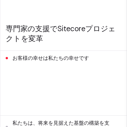
専門家の支援でSitecoreプロジェ
クトを変革
お客様の幸せは私たちの幸せです
お客様またはお客様のソリューションパートナーと協力
して、お客様に満足していただくことを目指していま
す。 ベストプラクティスと知識にアクセスして、長期
的な成功を確保します。情熱的なグローバルSMEと協力
し、エクスペリエンスと深い製品知識を長期にわたって
活用します。
私たちは、将来を見据えた基盤の構築を支