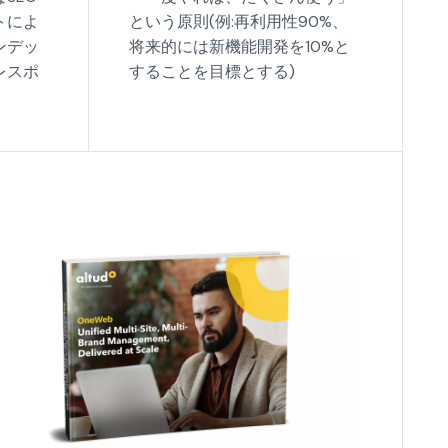
トによ
という原則(例:再利用性90%、
ンデッ
将来的には新機能開発を10%と
レスポ
することを目標とする)