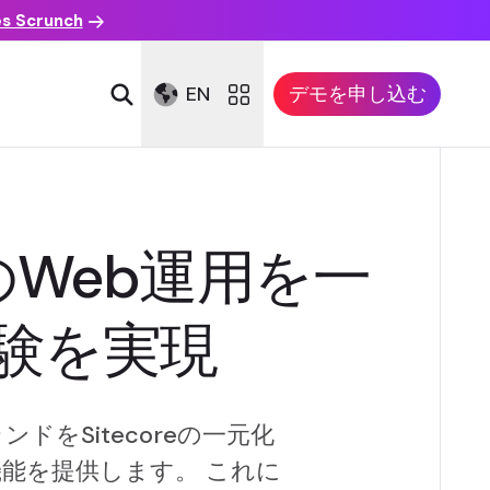
es Scrunch
EN
デモを申し込む
Web運用を一
験を実現
をSitecoreの一元化
能を提供します。 これに