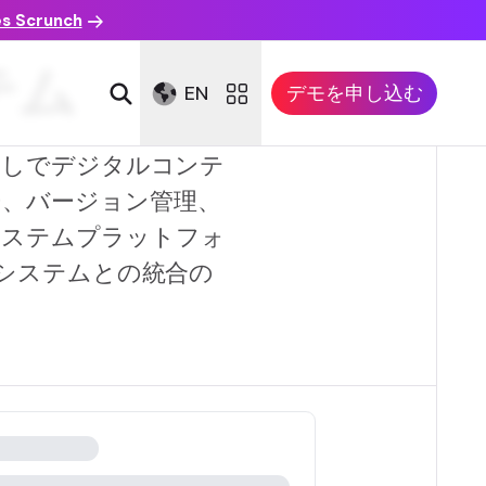
es Scrunch
テム
EN
デモを申し込む
なしでデジタルコンテ
ー、バージョン管理、
システムプラットフォ
システムとの統合の