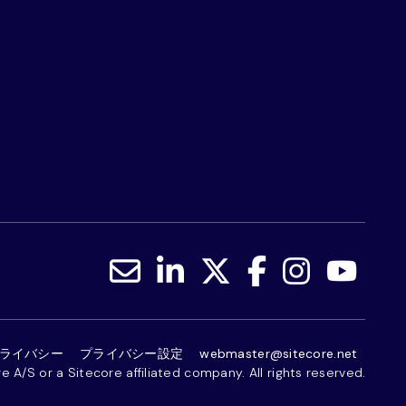
ライバシー
プライバシー設定
webmaster@sitecore.net
 A/S or a Sitecore affiliated company. All rights reserved.