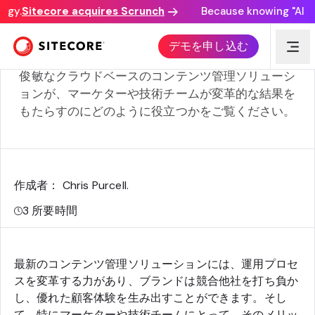
gy.
Sitecore acquires Scrunch
Because knowing "AI dis
最新のコンテンツ管理システムがマーケターとテクノロジ
デモを申し込む
ーチームにもたらす5つのメリット
俊敏なクラウドベースのコンテンツ管理ソリューシ
ョンが、マーケターや技術チームが変革的な結果を
もたらすのにどのように役立つかをご覧ください。
作成者： Chris Purcell
.
3
所要時間
最新のコンテンツ管理ソリューションには、運用プロセ
スを変革する力があり、ブランドは競合他社を打ち負か
し、優れた顧客体験を生み出すことができます。そし
て、特にマーケターや技術チームにとって、そのメリッ