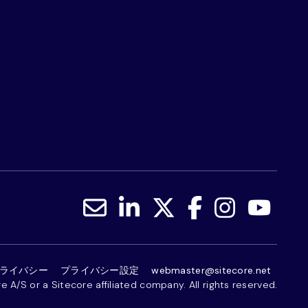
ライバシー
プライバシー設定
webmaster@sitecore.net
 A/S or a Sitecore affiliated company. All rights reserved.