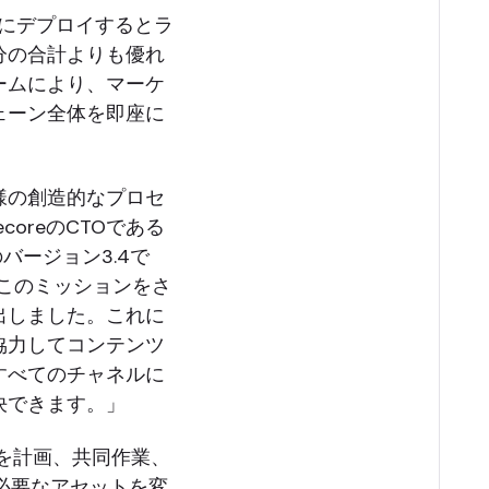
は、一緒にデプロイするとラ
分の合計よりも優れ
ームにより、マーケ
ェーン全体を即座に
様の創造的なプロセ
oreのCTOである
bのバージョン3.4で
、このミッションをさ
出しました。これに
協力してコンテンツ
すべてのチャネルに
決できます。」
ットを計画、共同作業、
は、必要なアセットを変