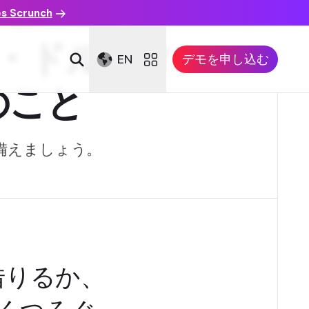
es Scrunch
・ドルフィン・
EN
デモを申し込む
のこと
に備えましょう。
借りるか、