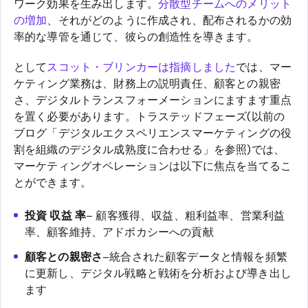
ワーク効果を生み出します。
分散型チームへのメリット
の増加
、それがどのように作成され、配布されるかの効
率的な導管を通じて、彼らの創造性を導きます。
として
スコット・ブリンカーは指摘しました
では、マー
ケティング業務は、財務上の説明責任、顧客との親密
さ、デジタルトランスフォーメーションにますます重点
を置く必要があります。トラステッドフェーズ(以前の
ブログ「デジタルエクスペリエンスマーケティングの役
割を組織のデジタル成熟度に合わせる」を参照)では、
マーケティングオペレーションは以下に焦点を当てるこ
とができます。
投資 収益 率
– 顧客獲得、収益、粗利益率、営業利益
率、顧客維持、アドボカシーへの貢献
顧客との親密さ
–統合された顧客データと情報を頻繁
に更新し、デジタル戦略と戦術を分析および導き出し
ます