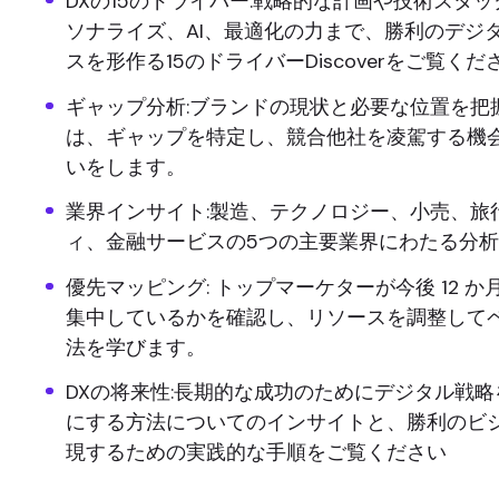
DXの15のドライバー:戦略的な計画や技術スタ
ソナライズ、AI、最適化の力まで、勝利のデジ
スを形作る15のドライバーDiscoverをご覧くだ
ギャップ分析:ブランドの現状と必要な位置を把
は、ギャップを特定し、競合他社を凌駕する機
いをします。
業界インサイト:製造、テクノロジー、小売、旅
ィ、金融サービスの5つの主要業界にわたる分
優先マッピング: トップマーケターが今後 12 
集中しているかを確認し、リソースを調整して
法を学びます。
DXの将来性:長期的な成功のためにデジタル戦
にする方法についてのインサイトと、勝利のビ
現するための実践的な手順をご覧ください