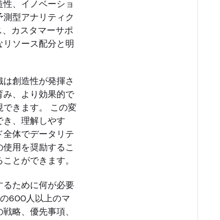
造性、イノベーショ
予測型アナリティク
ス、カスタマーサポ
なリソース配分と明
織は創造性が発揮さ
育み、より効果的で
できます。 この変
でき、理解しやす
ド全体でデータリテ
の使用を奨励するこ
ることができます。
するために何が必要
の600人以上のマ
の戦略、優先事項、