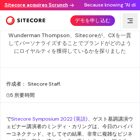
Sitecore acquires Scrunch
Because knowing "AI discove
正しく理解する:エクスペリエンス時代のeコマース
デモを申し込む
Sitecore Symposium 2022では、Microsoft、
Wunderman Thompson、Sitecoreが、CXを一貫
してパーソナライズすることでブランドがどのよう
にロイヤルティを獲得しているかを探りました
作成者： Sitecore Staff
.
5
所要時間
で
Sitecore Symposium 2022 (英語)
、ゲスト基調講演ウ
ェビナー講演者のミンディ・カリングは、今日のハイパ
ーコネクテッド、そしてその結果、非常に複雑なビジネ