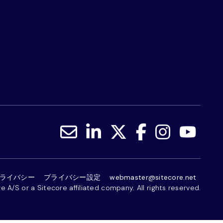
ライバシー
プライバシー設定
webmaster@sitecore.net
 A/S or a Sitecore affiliated company. All rights reserved.