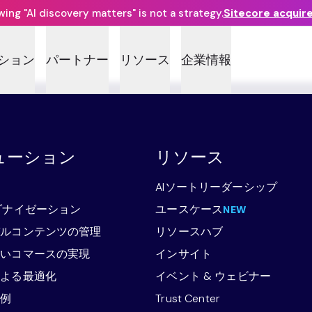
ng "AI discovery matters" is not a strategy.
Sitecore acquir
ション
パートナー
リソース
企業情報
ューション
リソース
略
AIソートリーダーシップ
ダナイゼーション
ユースケース
NEW
バルコンテンツの管理
リソースハブ
ないコマースの実現
インサイト
による最適化
イベント & ウェビナー
事例
Trust Center