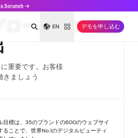
es Scrunch
たグローバルエク
EN
デモを申し込む
出
常に重要です。お客様
働きましょう
目標は、35のブランドの600のウェブサイ
ることで、世界No.1のデジタルビューティ