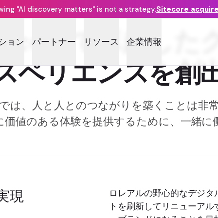
ng "AI discovery matters" is not a strategy.
Sitecore acquir
tecoreで卓越し
ション
パートナー
リソース
企業情報
スペリエンスを創
では、人と人とのつながりを築くことは非
に価値のある体験を提供するために、一緒に
実現
ロレアルの野心的なデジタル
トを刷新してリニューアルす