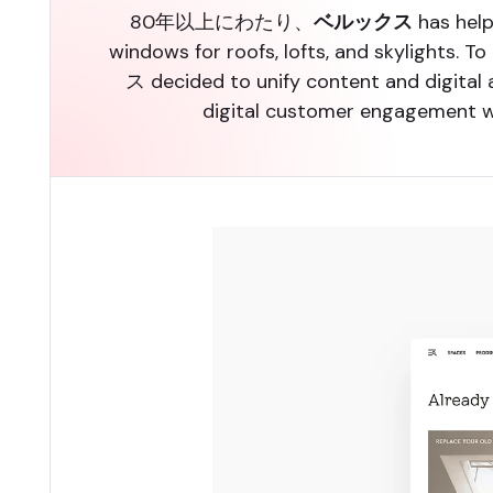
80年以上にわたり、
ベルックス
has help
windows for roofs, lofts, and skylights
ス decided to unify content and digita
digital customer engagement wi