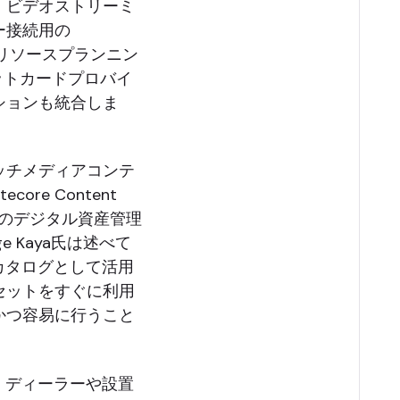
、ビデオストリーミ
ー接続用の
プライズリソースプランニン
ジットカードプロバイ
ションも統合しま
ッチメディアコンテ
ore Content
Xのデジタル資産管理
e Kaya氏は述べて
一カタログとして活用
セットをすぐに利用
かつ容易に行うこと
、ディーラーや設置