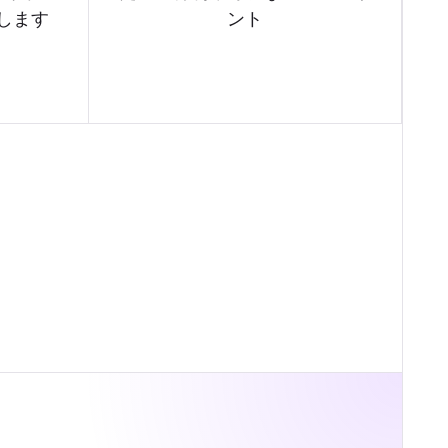
します
ント