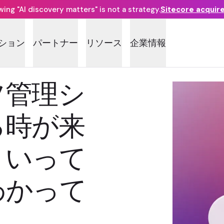
ng "AI discovery matters" is not a strategy.
Sitecore acquir
ション
パートナー
リソース
企業情報
ツ管理シ
る時が来
くいって
わかって