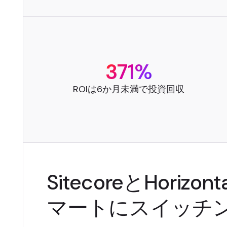
371%
ROIは6か月未満で投資回収
SitecoreとHorizo
マートにスイッチ