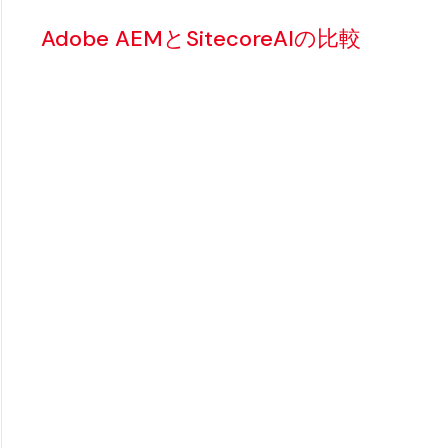
Adobe AEMとSitecoreAIの比較
Adobe AEMは強力ですが(否定できません)、痛
できません)。デプロイメントは数か月に及び、統
あり、マーケターはITチームが追いつくのを待た
は、柔軟なソリューションを装ったモノリシック
一方、SitecoreAIはベロシティを重視して構
ウドネイティブで、最初からAIに対応しています
チします。マーケターはリアルタイムでパーソナ
また、チームはオーバーヘッドなしでグローバル
変化は複雑である必要はありません。Sitecore と H
をシンプルにします。
詳細情報