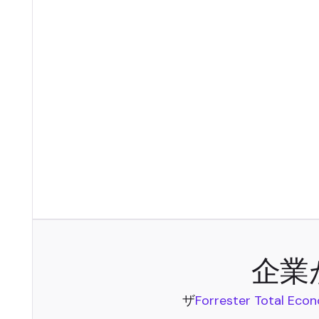
企業
ザ
Forrester Total Ec