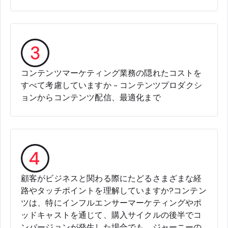
コンテンツマーケティング業務の隠れたコストを
すべて考慮していますか - コンテンツプロダクシ
ョンからコンテンツ配信、最適化まで
顧客がビジネスと関わる際にたどるさまざまな経
路やタッチポイントを理解していますか?コンテン
ツは、特にインフルエンサーマーケティングやポ
ッドキャストを通じて、購入サイクルの後半でコ
ンバージョンが発生した場合でも、ジャーニーの