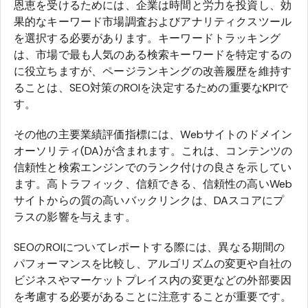
恩恵を受けるためには、企業は時間と労力を投資し、効
果的なキーワード市場調査およびアナリティクスツール
を選択する必要があります。キーワードトラッキング
は、市場で最も人気のある検索キーワードを特定するの
に役立ちますが、ページランキングの改善履歴を維持す
ることは、SEO対策のROIを決定するための重要なKPIで
す。
その他の主要業績評価指標には、Webサイトのドメイン
オーソリティ(DA)が含まれます。これは、コンテンツの
信頼性と検索エンジンでのランク付けの良さを示してい
ます。高トラフィック、信頼できる、信頼性の高いWeb
サイトからの質の高いバックリンクは、DAスコアにプ
ラスの影響を与えます。
SEOのROIについてレポートする際には、異なる期間の
パフォーマンスを比較し、アルゴリズムの変更や自社の
ビジネスやマーケットプレイス内の変更などの外部要因
を考慮する必要があることに注意することが重要です。