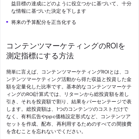
益目標の達成にどのように役立つかに基づいて、十分
な情報に基づいた決定を下します
将来の予算配分を正当化する
コンテンツマーケティングのROIを
測定指標にする方法
簡単に言えば、コンテンツマーケティングROIとは、コ
ンテンツマーケティング活動から得た収益と投資した金
額を定量化した比率です。基本的なコンテンツマーケテ
ィングのROI計算式では、リターンから総投資額を差し
引き、それを投資額で割り、結果をパーセンテージで表
します。総投資額は、1つのコンテンツのコストだけで
なく、有料広告やppc価格設定形式など、コンテンツア
セットを作成、配布、再利用するためのすべての間接費
を含むことを忘れないでください。