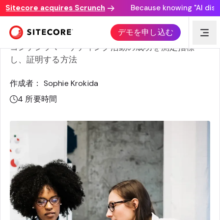
itecore acquires Scrunch
Because knowing "AI discover
コンテンツマーケティングのROI
デモを申し込む
コンテンツマーケティング活動の成功を測定指標
し、証明する方法
作成者： Sophie Krokida
4
所要時間