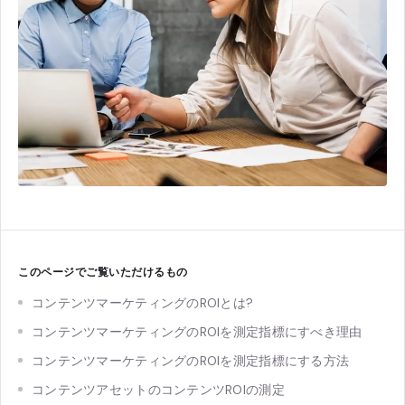
このページでご覧いただけるもの
コンテンツマーケティングのROIとは?
コンテンツマーケティングのROIを測定指標にすべき理由
コンテンツマーケティングのROIを測定指標にする方法
コンテンツアセットのコンテンツROIの測定