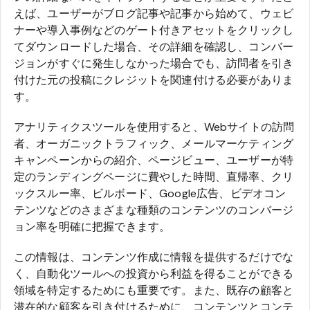
えば、ユーザーがブログ記事や記事から始めて、ウェビ
ナーや導入事例などのゲート付きアセットをクリックし
てダウンロードした場合、その詳細を確認し、コンバー
ジョンがすぐに発生しなかった場合でも、訪問者を引き
付けた元の投稿にクレジットを関連付ける必要がありま
す。
アナリティクスツールを使用すると、Webサイトの訪問
者、オーガニックトラフィック、メールマーケティング
キャンペーンからの紹介、ページビュー、ユーザーが特
定のランディングページに費やした時間、直帰率、クリ
ックスルー率、ビルボード、Google広告、ビデオコン
テンツなどのさまざまな種類のコンテンツのコンバージ
ョン率を明確に把握できます。
この情報は、コンテンツ作成に情報を提供するだけでな
く、自動化ツールへの投資から利益を得ることができる
領域を特定するためにも重要です。また、既存の顧客と
潜在的な顧客を引き付けるために、コンテンツとコンテ