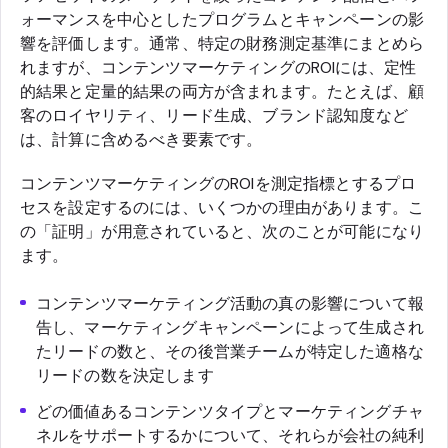
ォーマンスを中心としたプログラムとキャンペーンの影
響を評価します。通常、特定の財務測定基準にまとめら
れますが、コンテンツマーケティングのROIには、定性
的結果と定量的結果の両方が含まれます。たとえば、顧
客のロイヤリティ、リード生成、ブランド認知度など
は、計算に含めるべき要素です。
コンテンツマーケティングのROIを測定指標とするプロ
セスを設定するのには、いくつかの理由があります。こ
の「証明」が用意されていると、次のことが可能になり
ます。
コンテンツマーケティング活動の真の影響について報
告し、マーケティングキャンペーンによって生成され
たリードの数と、その後営業チームが特定した適格な
リードの数を決定します
どの価値あるコンテンツタイプとマーケティングチャ
ネルをサポートするかについて、それらが会社の純利