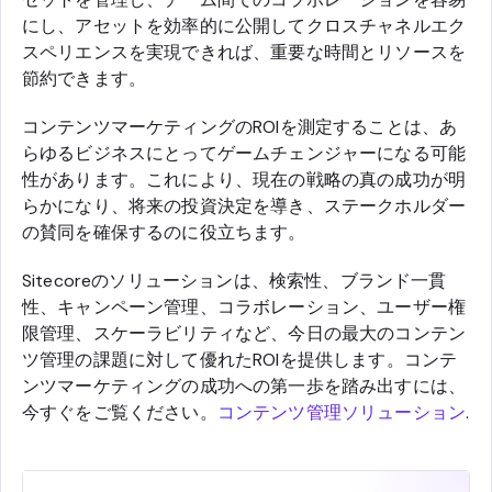
にし、アセットを効率的に公開してクロスチャネルエク
スペリエンスを実現できれば、重要な時間とリソースを
節約できます。
コンテンツマーケティングのROIを測定することは、あ
らゆるビジネスにとってゲームチェンジャーになる可能
性があります。これにより、現在の戦略の真の成功が明
らかになり、将来の投資決定を導き、ステークホルダー
の賛同を確保するのに役立ちます。
Sitecoreのソリューションは、検索性、ブランド一貫
性、キャンペーン管理、コラボレーション、ユーザー権
限管理、スケーラビリティなど、今日の最大のコンテン
ツ管理の課題に対して優れたROIを提供します。コンテ
ンツマーケティングの成功への第一歩を踏み出すには、
今すぐをご覧ください。
コンテンツ管理ソリューション
.