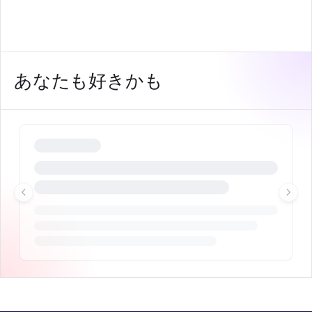
あなたも好きかも