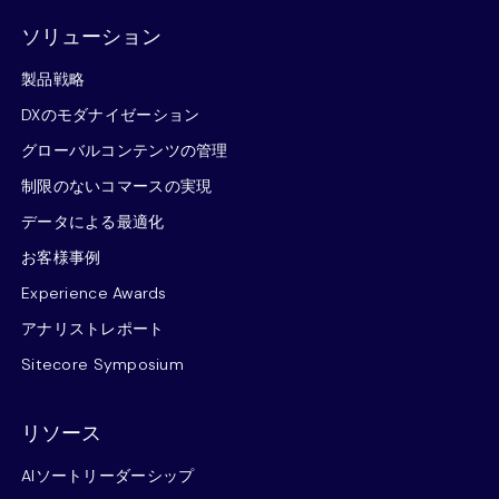
ソリューション
製品戦略
DXのモダナイゼーション
グローバルコンテンツの管理
制限のないコマースの実現
データによる最適化
お客様事例
Experience Awards
アナリストレポート
Sitecore Symposium
リソース
AIソートリーダーシップ