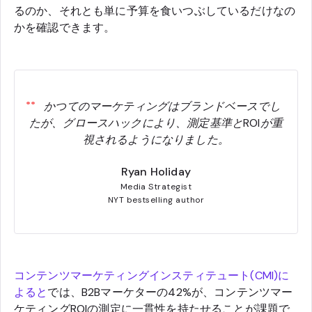
るのか、それとも単に予算を食いつぶしているだけなの
かを確認できます。
かつてのマーケティングはブランドベースでし
たが、グロースハックにより、測定基準とROIが重
視されるようになりました。
Ryan Holiday
Media Strategist
NYT bestselling author
コンテンツマーケティングインスティテュート(CMI)に
よると
では、B2Bマーケターの42%が、コンテンツマー
ケティングROIの測定に一貫性を持たせることが課題で