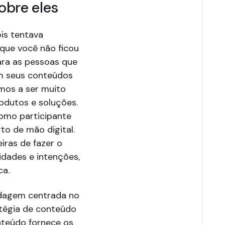
obre eles
is tentava
 que você não ficou
ara as pessoas que
m seus conteúdos
emos a ser muito
odutos e soluções.
omo participante
o de mão digital.
iras de fazer o
idades e intenções,
ca.
rdagem centrada no
atégia de conteúdo
nteúdo fornece os