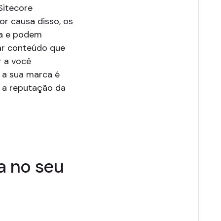
 Sitecore
or causa disso, os
ta e podem
ar conteúdo que
r a você
 a sua marca é
e a reputação da
a no seu