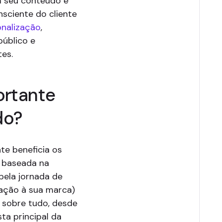
m seu conteúdo e
sciente do cliente
onalização
,
úblico e
es.
ortante
do?
te beneficia os
o baseada na
pela jornada de
ação à sua marca)
sobre tudo, desde
ta principal da