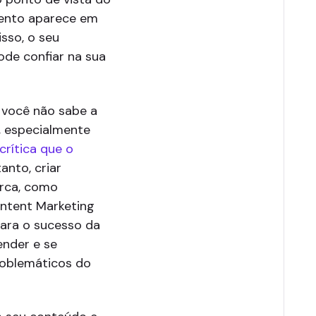
mento aparece em
sso, o seu
ode confiar na sua
 você não sabe a
, especialmente
rítica que o
tanto, criar
arca, como
ntent Marketing
 para o sucesso da
ender e se
roblemáticos do