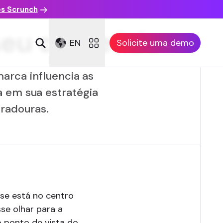
es Scrunch
 seu conteúdo
EN
Solicite uma demo
arca influencia as
a em sua estratégia
radouras.
se está no centro
se olhar para a
o ponto de vista do