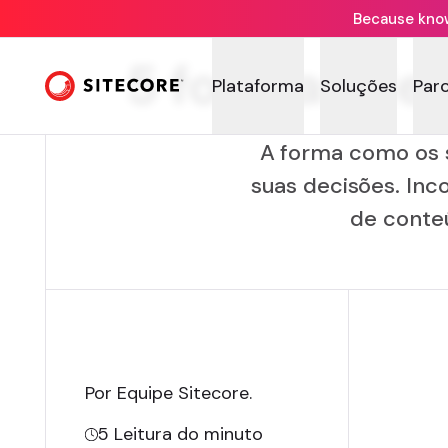
Because knowi
5 formas de 
Plataforma
Soluções
Par
A forma como os s
suas decisões. Inc
de conte
Por Equipe Sitecore
.
5
Leitura do minuto