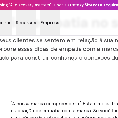
ng "AI discovery matters" is not a strategy.
Sitecore acquir
criar empatia no
ceiros
Recursos
Empresa
eus clientes se sentem em relação à sua m
orpore essas dicas de empatia com a marc
údo para construir confiança e conexões du
"A nossa marca compreende-o." Esta simples fra
da criação de empatia com a marca. Se você fos
experiência digital geral da sua própria marca d