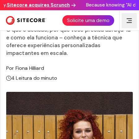
.
Sitecore acquires Scrunch
Because knowing "AI disco
O quê, porquê e como tomar decisões
Solicite uma demo
O que é decisão, por que você precisa abraçá-la
e como ela funciona – conheça a técnica que
oferece experiências personalizadas
impactantes em escala.
Por Fiona Hilliard
4
Leitura do minuto