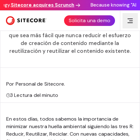
egy.
Sitecore acquires Scrunch
Because knowing "AI dis
Maximice su contenido con Sitecore Content Hub 4.1
Solicita una demo
La última versión de Sitecore Content Hub hace
que sea más fácil que nunca reducir el esfuerzo
de creación de contenido mediante la
reutilización y reutilizar el contenido existente.
Por Personal de Sitecore
.
3
Lectura del minuto
En estos días, todos sabemos la importancia de
minimizar nuestra huella ambiental siguiendo las tres R:
Reducir, Reutilizar, Reciclar. Con nuevas capacidades,