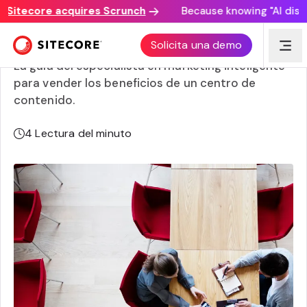
tecore acquires Scrunch
Because knowing "AI discover
Argumentos a favor de un centro de contenido
Solicita una demo
La guía del especialista en marketing inteligente
para vender los beneficios de un centro de
contenido.
4
Lectura del minuto